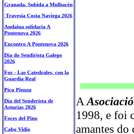
Granada. Subida a Mulhacén
Travesia Costa Naviega 2026
Andaina solidaria A
Pontenova 2026
Encontro A Pontenova 2026
Dia do Sendirista Galego
2026
Foz - Las Catedrales, con la
Guardia Real
Picu Pienzu
A
Asociació
Día del Senderista de
Asturias 2026
1998, e foi
Foces del Pino
amantes do 
Cabo Vidio