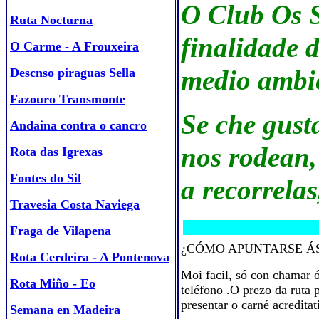
O Club Os S
Ruta Nocturna
finalidade d
O Carme - A Frouxeira
medio ambie
Descnso piraguas Sella
Fazouro Transmonte
Se che gusta
Andaina contra o cancro
nos rodean,
Rota das Igrexas
Fontes do Sil
a recorrelas
Travesia Costa Naviega
Fraga de Vilapena
¿CÓMO APUNTARSE Á
Rota Cerdeira - A Pontenova
Moi facil, só con chamar 
Rota Miño - Eo
teléfono .O prezo da ruta 
presentar o carné acreditat
Semana en Madeira