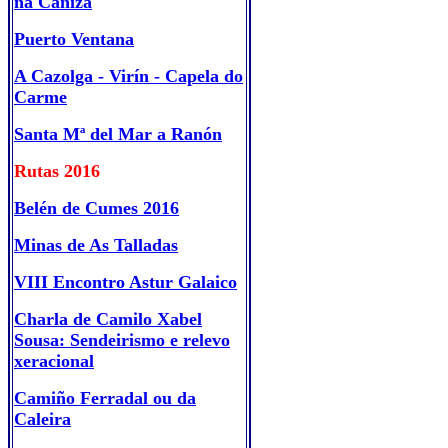
na Cañiza
Puerto Ventana
A Cazolga - Virín - Capela do
Carme
Santa Mª del Mar a Ranón
Rutas 2016
Belén de Cumes 2016
Minas de As Talladas
VIII Encontro Astur Galaico
Charla de Camilo Xabel
Sousa: Sendeirismo e relevo
xeracional
Camiño Ferradal ou da
Caleira