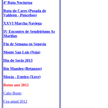
4ª Ruta Nocturna
Ruta do Cares (Posada de
Valdeón - Poncebos)
XXVI Marcha Naviega
IV Encontro de Sendeirismo As
Mariñas
Fin de Semana en Segovia
Monte San Lois (Noia)
Dia do Socio 2013
Río Mandeo (Betanzos)
Morás - Esteiro (Xove)
Rutas ano 2012
Cabo Busto
Cea anual 2012