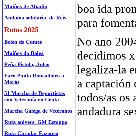
boa ida pro
Muiños de Abadín
Andaina solidaria de Reis
para fomenta
Rutas 2025
No ano 2004
Belén de Cumes
decidimos xu
Muiños do Balea
Peña Pistola, Anleo
legaliza-la 
Faro Punta Roncadoira a
a captación 
Morás
51 Marcha de Deportistas
todos/as os 
con Veteranía en Ceuta
andadura sex
Marcha Galega de Veteranos
Ruta anivers. GM Estoupo
Ruta Circular Fazouro