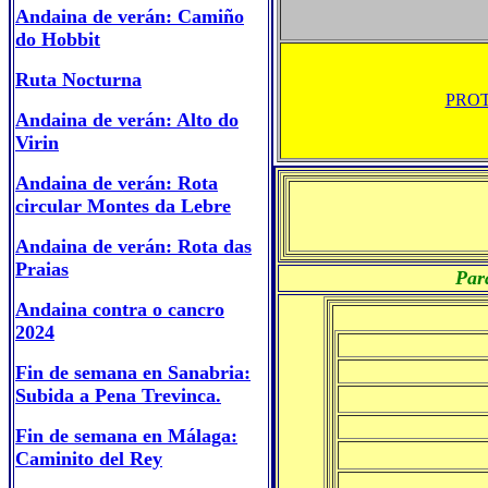
Andaina de verán: Camiño
do Hobbit
Ruta Nocturna
PROT
Andaina de verán: Alto do
Virin
Andaina de verán: Rota
circular Montes da Lebre
Andaina de verán: Rota das
Praias
Par
Andaina contra o cancro
2024
Fin de semana en Sanabria:
Subida a Pena Trevinca.
Fin de semana en Málaga:
Caminito del Rey