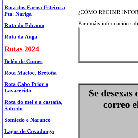
Rota dos Faros: Esteiro a
CÓMO RECIBIR INFO
¿
Pta. Nariga
Para máis información sob
Ruta do Edramo
Ruta da Auga
Rutas 2024
Belén de Cumes
Rota Maeloc, Bretoña
Rota Cabo Prior a
Lavacerido
Se desexas 
Rota do mel e a castaña,
correo e
Salcedo
Somiedo e Naranco
Lagos de Covadonga