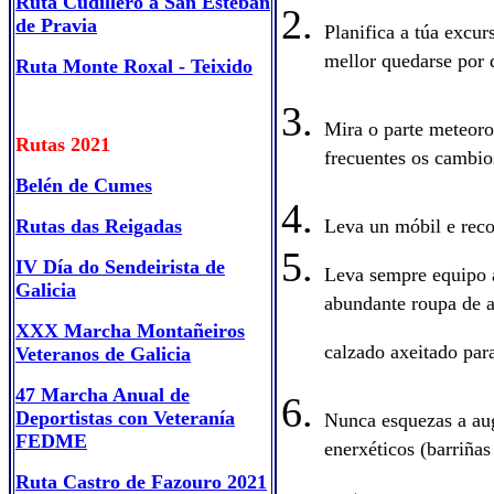
Ruta Cudillero a San Esteban
de Pravia
Planifica a túa excur
mellor quedarse por 
Ruta Monte Roxal - Teixido
Mira o parte meteoro
Rutas 2021
frecuentes os cambio
Belén de Cumes
Rutas das Reigadas
Leva un móbil e rec
IV Día do Sendeirista
de
Leva sempre equipo 
Galicia
abundante roupa de a
XXX Marcha Montañeiros
calzado axeitado par
Veteranos de Galicia
47 Marcha Anual de
Deportistas con Veteranía
Nunca esquezas a aug
FEDME
enerxéticos (barriñas
Ruta Castro de Fazouro 2021