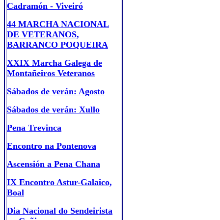
Cadramón - Viveiró
44 MARCHA NACIONAL
DE VETERANOS,
BARRANCO POQUEIRA
XXIX Marcha Galega de
Montañeiros Veteranos
Sábados de verán: Agosto
Sábados de verán: Xullo
Pena Trevinca
Encontro na Pontenova
Ascensión a Pena Chana
IX Encontro Astur-Galaico,
Boal
Dia Nacional do Sendeirista