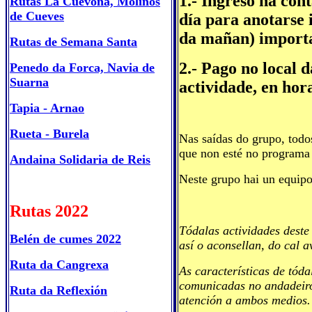
1.- Ingreso na co
Rutas La Cuevona, Molinos
de Cueves
día para anotarse
da mañan) importa
Rutas de Semana Santa
2.- Pago no local 
Penedo da Forca, Navia de
Suarna
actividade, en hor
Tapia - Arnao
Rueta - Burela
Nas saídas do grupo, todo
que non esté no programa 
Andaina Solidaria de Reis
Neste grupo hai un equipo
Rutas 2022
Tódalas actividades deste
Belén de cumes 2022
así o aconsellan, do cal a
Ruta da Cangrexa
As características de tód
comunicadas no andadeiro 
Ruta da Reflexión
atención a ambos medios.