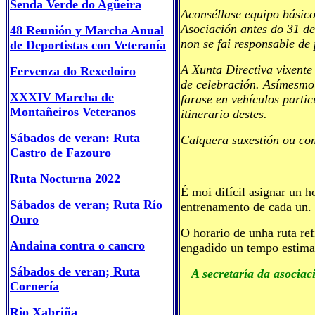
Senda Verde do Agüeira
Aconséllase equipo básico 
Asociación antes do 31 de
48 Reunión y Marcha Anual
non se fai responsable de 
de Deportistas con Veteranía
A Xunta Directiva vixente
Fervenza do Rexedoiro
de celebración. Asímesmo 
XXXIV Marcha de
farase en vehículos parti
Montañeiros Veteranos
itinerario destes.
Sábados de veran: Ruta
Calquera suxestión ou com
Castro de Fazouro
Ruta Nocturna 2022
É moi difícil asignar un h
Sábados de veran; Ruta Río
entrenamento de cada un.
Ouro
O horario de unha ruta re
Andaina contra o cancro
engadido un tempo estima
Sábados de veran; Ruta
A secretaría da asociac
Cornería
Rio Xabriña