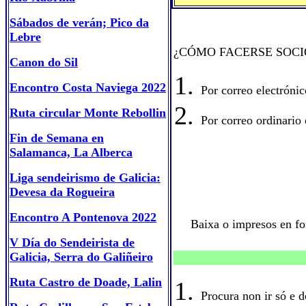
Sábados de verán; Pico da
Lebre
¿CÓMO FACERSE SOCI
Canon do Sil
Encontro Costa Naviega 2022
Por correo electróni
Ruta circular Monte Rebollin
Por correo ordinario
Fin de Semana en
Salamanca, La Alberca
Liga sendeirismo de Galicia:
Devesa da Rogueira
Encontro A Pontenova 2022
Baixa o impresos en for
V Día do Sendeirista de
Galicia, Serra do Galiñeiro
Ruta Castro de Doade, Lalin
Procura non ir só e d