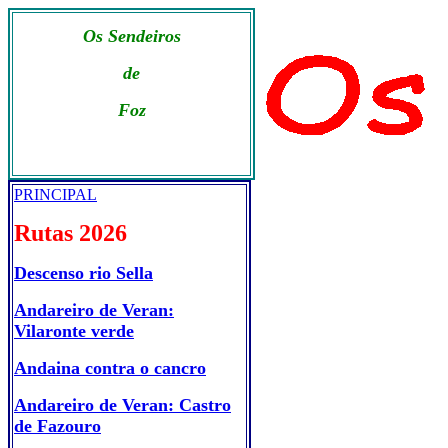
Os Sendeiros
de
Foz
PRINCIPAL
Rutas 2026
Descenso rio Sella
Andareiro de Veran:
Vilaronte verde
Andaina contra o cancro
Andareiro de Veran: Castro
de Fazouro