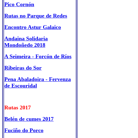
Pico Cornón
Rutas no Parque de Redes
Encontro Astur Galaico
Andaina Solidaria
Mondoñedo 2018
A Seimeira - Forcón de Ríos
Ribeiras do Sor
Pena Abaladoira - Fervenza
de Escouridal
Rutas 2017
Belén de cumes 2017
Fuciño do Porco